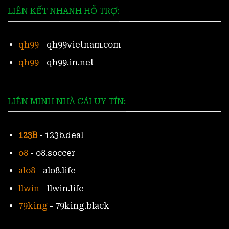
LIÊN KẾT NHANH HỖ TRỢ:
qh99
- qh99vietnam.com
qh99
- qh99.in.net
LIÊN MINH NHÀ CÁI UY TÍN:
123B
- 123b.deal
o8
- o8.soccer
alo8
- alo8.life
llwin
- llwin.life
79king
- 79king.black