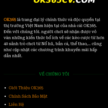
OK365
là trang đại lý chính thức và độc quyền tại
thị trường Việt Nam hiện tại của nhà cái OK365.
Đến với chúng tôi. người chơi sẽ nhận được vô
vàn những kiến thức bổ ích về các kèo cược từ hơn
40 sảnh trò chơi từ Nổ hũ, bắn cá, thể thao,... cũng
như cập nhật các chương trình khuyến mãi hấp
dẫn nhất.
VỀ CHÚNG TÔI
Giới Thiệu OK365
Chính Sách Bảo Mật
Liên Hệ