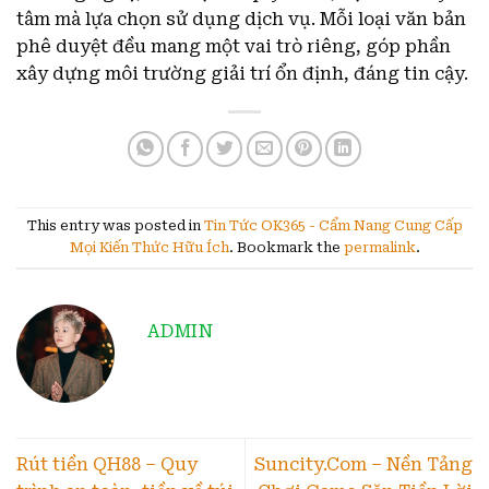
tâm mà lựa chọn sử dụng dịch vụ. Mỗi loại văn bản
phê duyệt đều mang một vai trò riêng, góp phần
xây dựng môi trường giải trí ổn định, đáng tin cậy.
This entry was posted in
Tin Tức OK365 - Cẩm Nang Cung Cấp
Mọi Kiến Thức Hữu Ích
. Bookmark the
permalink
.
ADMIN
Rút tiền QH88 – Quy
Suncity.Com – Nền Tảng