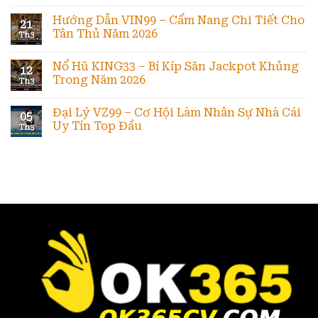
Hướng Dẫn VIN99 – Cẩm Nang Chi Tiết Cho
21
Tân Thủ Năm 2026
Th3
Nổ Hũ KING33 – Bí Kíp Săn Jackpot Khủng
12
Trong Năm 2026
Th3
Đại Lý VZ99 – Cơ Hội Làm Nhân Sự Nhà Cái
05
Uy Tín Top Đầu
Th3