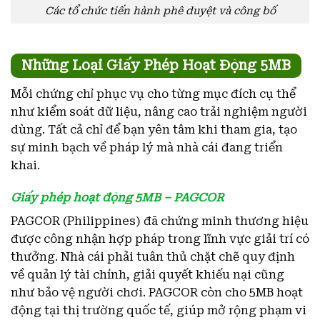
Các tổ chức tiến hành phê duyệt và công bố
Những Loại Giấy Phép Hoạt Động 5MB
Mỗi chứng chỉ phục vụ cho từng mục đích cụ thể
như kiểm soát dữ liệu, nâng cao trải nghiệm người
dùng. Tất cả chỉ để bạn yên tâm khi tham gia, tạo
sự minh bạch về pháp lý mà nhà cái đang triển
khai.
Giấy phép hoạt động 5MB – PAGCOR
PAGCOR (Philippines) đã chứng minh thương hiệu
được công nhận hợp pháp trong lĩnh vực giải trí có
thưởng. Nhà cái phải tuân thủ chặt chẽ quy định
về quản lý tài chính, giải quyết khiếu nại cũng
như bảo vệ người chơi. PAGCOR còn cho 5MB hoạt
động tại thị trường quốc tế, giúp mở rộng phạm vi