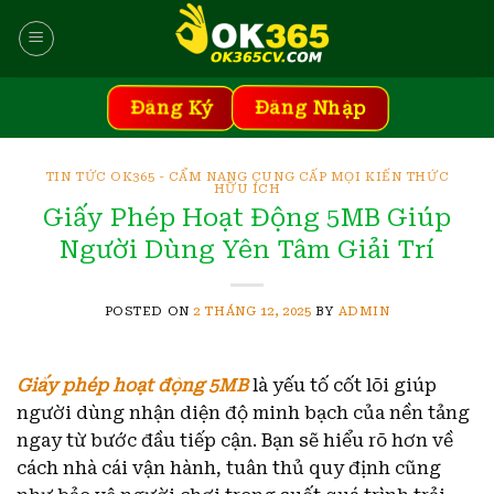
Skip
to
content
Đăng Nhập
Đăng Ký
TIN TỨC OK365 - CẨM NANG CUNG CẤP MỌI KIẾN THỨC
HỮU ÍCH
Giấy Phép Hoạt Động 5MB Giúp
Người Dùng Yên Tâm Giải Trí
POSTED ON
2 THÁNG 12, 2025
BY
ADMIN
Giấy phép hoạt động 5MB
là yếu tố cốt lõi giúp
người dùng nhận diện độ minh bạch của nền tảng
ngay từ bước đầu tiếp cận. Bạn sẽ hiểu rõ hơn về
cách nhà cái vận hành, tuân thủ quy định cũng