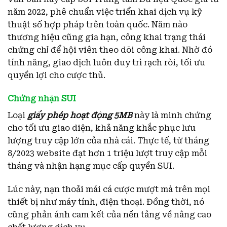
năm 2022, phê chuẩn việc triển khai dịch vụ kỹ
thuật số hợp pháp trên toàn quốc. Năm nào
thương hiệu cũng gia hạn, công khai trạng thái
chứng chỉ để hội viên theo dõi công khai. Nhờ đó
tính năng, giao dịch luôn duy trì rạch ròi, tối ưu
quyền lợi cho cược thủ.
Chứng nhận SUI
Loại
giấy phép hoạt động 5MB
này là minh chứng
cho tối ưu giao diện, khả năng khắc phục lưu
lượng truy cập lớn của nhà cái. Thực tế, từ tháng
8/2023 website đạt hơn 1 triệu lượt truy cập mỗi
tháng và nhận hạng mục cấp quyền SUI.
Lúc này, nạn thoải mái cá cược mượt mà trên mọi
thiết bị như máy tính, điện thoại. Đồng thời, nó
cũng phản ánh cam kết của nền tảng về nâng cao