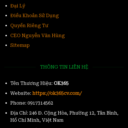
Đại Lý
Điều Khoản Sử Dụng
Quyền Riêng Tư
CEO Nguyễn Văn Hùng
Sitemap
THÔNG TIN LIÊN HỆ
Tên Thương Hiệu:
OK365
Website:
https://ok365cv.com/
Phone:
0917314562
Địa Chỉ: 246 Đ. Cộng Hòa, Phường 12, Tân Bình,
Hồ Chí Minh, Việt Nam