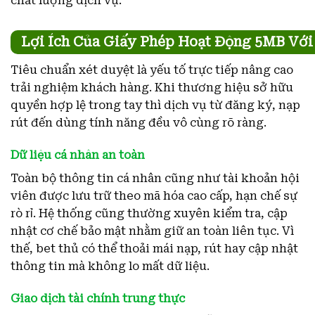
chất lượng dịch vụ.
Lợi Ích Của Giấy Phép Hoạt Động 5MB Với
Tiêu chuẩn xét duyệt là yếu tố trực tiếp nâng cao
trải nghiệm khách hàng. Khi thương hiệu sở hữu
quyền hợp lệ trong tay thì dịch vụ từ đăng ký, nạp
rút đến dùng tính năng đều vô cùng rõ ràng.
Dữ liệu cá nhân an toàn
Toàn bộ thông tin cá nhân cũng như tài khoản hội
viên được lưu trữ theo mã hóa cao cấp, hạn chế sự
rò rỉ. Hệ thống cũng thường xuyên kiểm tra, cập
nhật cơ chế bảo mật nhằm giữ an toàn liên tục. Vì
thế, bet thủ có thể thoải mái nạp, rút hay cập nhật
thông tin mà không lo mất dữ liệu.
Giao dịch tài chính trung thực