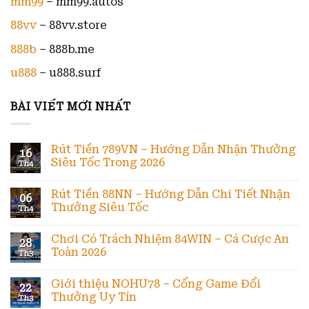
mm99
– mm99.autos
88vv
– 88vv.store
888b
– 888b.me
u888
– u888.surf
BÀI VIẾT MỚI NHẤT
Rút Tiền 789VN – Hướng Dẫn Nhận Thưởng
16
Siêu Tốc Trong 2026
Th4
Rút Tiền 88NN – Hướng Dẫn Chi Tiết Nhận
06
Thưởng Siêu Tốc
Th4
Chơi Có Trách Nhiệm 84WIN – Cá Cược An
28
Toàn 2026
Th3
Giới thiệu NOHU78 – Cổng Game Đổi
22
Thưởng Uy Tín
Th3