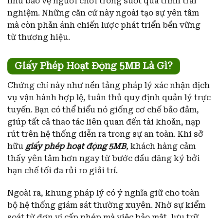
như bảo vệ người chơi trong suốt quá trình trải
nghiệm. Những căn cứ này ngoài tạo sự yên tâm
mà còn phản ánh chiến lược phát triển bền vững
từ thương hiệu.
Giấy Phép Hoạt Động 5MB Là Gì?
Chứng chỉ này như nền tảng pháp lý xác nhận dịch
vụ vận hành hợp lệ, tuân thủ quy định quản lý trực
tuyến. Bạn có thể hiểu nó giống cơ chế bảo đảm,
giúp tất cả thao tác liên quan đến tài khoản, nạp
rút trên hệ thống diễn ra trong sự an toàn. Khi sở
hữu
giấy phép hoạt động 5MB
,
khách hàng cảm
thấy yên tâm hơn ngay từ bước đầu đăng ký bởi
hạn chế tối đa rủi ro giải trí.
Ngoài ra, khung pháp lý có ý nghĩa giữ cho toàn
bộ hệ thống giám sát thường xuyên. Nhờ sự kiểm
soát từ đơn vị cấp phép mà việc bảo mật, lưu trữ