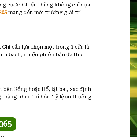
òng cược. Chiến thắng không chỉ dựa
365
mang đến môi trường giải trí
 Chỉ cần lựa chọn một trong 3 cửa là
minh bạch, nhiều phiên bản đã thu
n bên Rồng hoặc Hổ, lật bài, xác định
ng, bằng nhau thì hòa. Tỷ lệ ăn thưởng
365