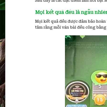
Sau đây là các đặc điểm làm nổi bật 
Mọi kết quả đều là ngẫu nhiê
Mọi kết quả đều được đảm bảo hoàn 
tâm rằng mỗi ván bài đều công bằng 