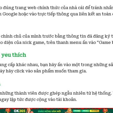
o đúng trang web chính thức của nhà cái để tránh nhầm
n Google hoặc vào trực tiếp thông qua liên kết an toàn
chính chủ của mình trước bằng thông tin đã đăng ký t
iao diện của nick game, trên thanh menu ấn vào “Game b
 yêu thích
cung cấp khác nhau, bạn hãy ấn vào một trong những sả
ày hãy click vào sản phẩm muốn tham gia.
ả
ới những thành viên được ghép ngẫu nhiên từ hệ thống. 
ngay lập tức được cộng vào tài khoản.