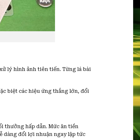
 lý hình ảnh tiên tiến. Từng lá bài
c biệt các hiệu ứng thắng lớn, đổi
đổi thưởng hấp dẫn. Mức ăn tiền
ễ dàng đổi lợi nhuận ngay lập tức