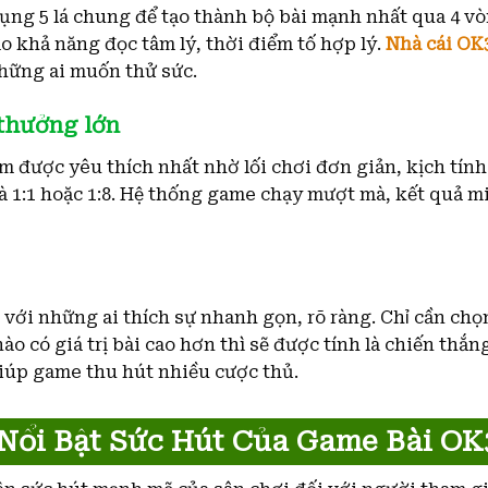
dụng 5 lá chung để tạo thành bộ bài mạnh nhất qua 4 v
o khả năng đọc tâm lý, thời điểm tố hợp lý.
Nhà cái OK
hững ai muốn thử sức.
 thưởng lớn
 được yêu thích nhất nhờ lối chơi đơn giản, kịch tính.
 là 1:1 hoặc 1:8. Hệ thống game chạy mượt mà, kết quả 
 với những ai thích sự nhanh gọn, rõ ràng. Chỉ cần chọ
ào có giá trị bài cao hơn thì sẽ được tính là chiến thắ
giúp game thu hút nhiều cược thủ.
ổi Bật Sức Hút Của Game Bài OK