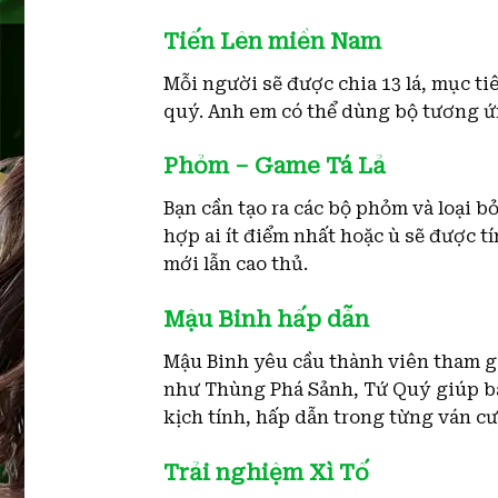
Tiến Lên miền Nam
Mỗi người sẽ được chia 13 lá, mục tiê
quý. Anh em có thể dùng bộ tương ứn
Phỏm – Game Tá Lả
Bạn cần tạo ra các bộ phỏm và loại b
hợp ai ít điểm nhất hoặc ù sẽ được t
mới lẫn cao thủ.
Mậu Binh hấp dẫn
Mậu Binh yêu cầu thành viên tham gia
như Thùng Phá Sảnh, Tứ Quý giúp bạ
kịch tính, hấp dẫn trong từng ván cư
Trải nghiệm Xì Tố