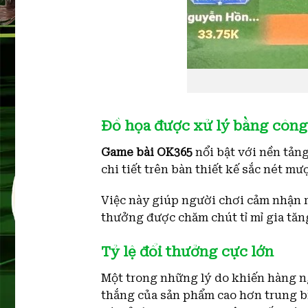
Đồ họa được xử lý bằng công
Game bài OK365
nổi bật với nền tản
chi tiết trên bàn thiết kế sắc nét m
Việc này giúp người chơi cảm nhận r
thưởng được chăm chút tỉ mỉ gia tăn
Tỷ lệ đổi thưởng cực lớn
Một trong những lý do khiến hàng 
thắng của sản phẩm cao hơn trung bì